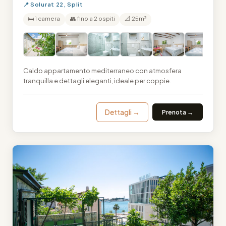
📍 Solurat 22, Split
🛏 1 camera
👥 fino a 2 ospiti
📐 25m²
Caldo appartamento mediterraneo con atmosfera
tranquilla e dettagli eleganti, ideale per coppie.
Dettagli →
Prenota →