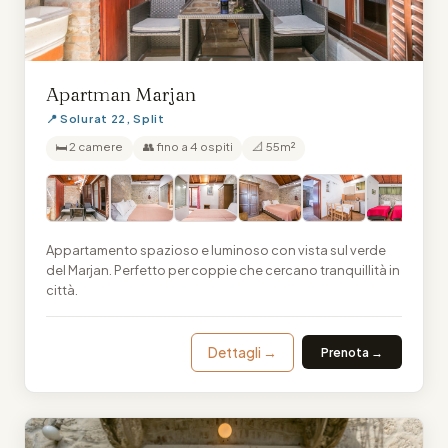
Apartman Marjan
📍 Solurat 22, Split
🛏 2 camere
👥 fino a 4 ospiti
📐 55m²
Appartamento spazioso e luminoso con vista sul verde
del Marjan. Perfetto per coppie che cercano tranquillità in
città.
Dettagli →
Prenota →