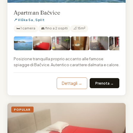
Apartman Bačvice
📍 Viška 5a, Split
🛏 1 camera
👥 fino a 2 ospiti
📐 15m²
Posizione tranquilla proprio accanto alle famose
spiagge di Bačvice. Autentico carattere dalmata e calore.
Dettagli →
Prenota →
POPULAR