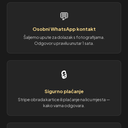
💬
Osobni WhatsApp kontakt
Šaljemo upute za dolazak s fotografijama.
Odgovor u pravilu unutar 1 sata.
🔒
Sigurno plaćanje
Stripe obrada kartice ili plaćanje na licu mjesta —
kako vama odgovara.