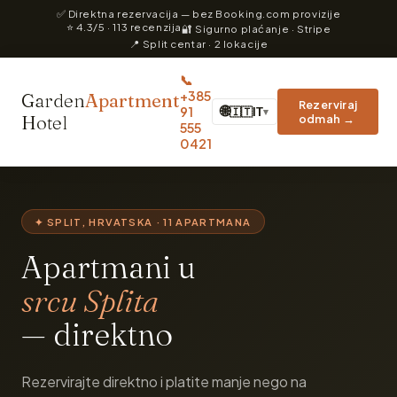
✅ Direktna rezervacija — bez Booking.com provizije
⭐ 4.3/5 · 113 recenzija
🔐 Sigurno plaćanje · Stripe
📍 Split centar · 2 lokacije
📞
+385
Garden
Apartment
Rezerviraj
91
🌐
🇮🇹
IT
▾
Hotel
odmah →
555
0421
✦ SPLIT, HRVATSKA · 11 APARTMANA
Apartmani u
srcu Splita
— direktno
Rezervirajte direktno i platite manje nego na