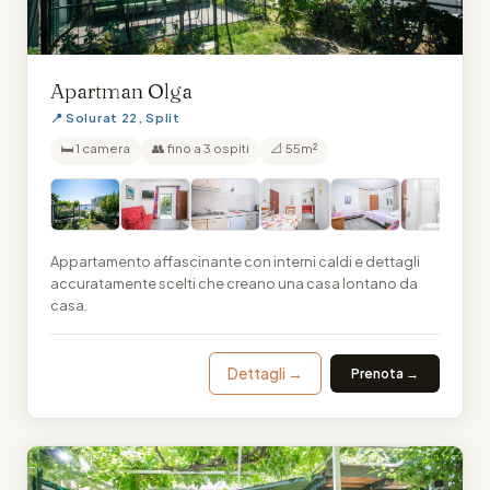
Apartman Olga
📍 Solurat 22, Split
🛏 1 camera
👥 fino a 3 ospiti
📐 55m²
Appartamento affascinante con interni caldi e dettagli
accuratamente scelti che creano una casa lontano da
casa.
Dettagli →
Prenota →