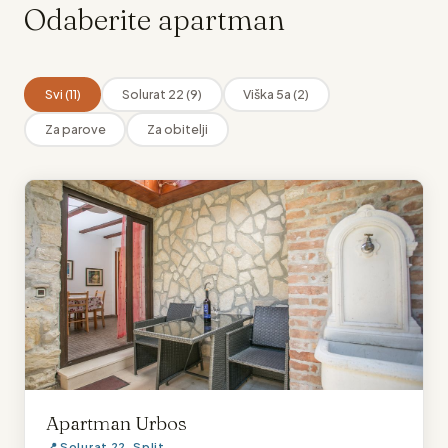
Odaberite apartman
Svi (11)
Solurat 22 (9)
Viška 5a (2)
Za parove
Za obitelji
Apartman Urbos
📍 Solurat 22, Split