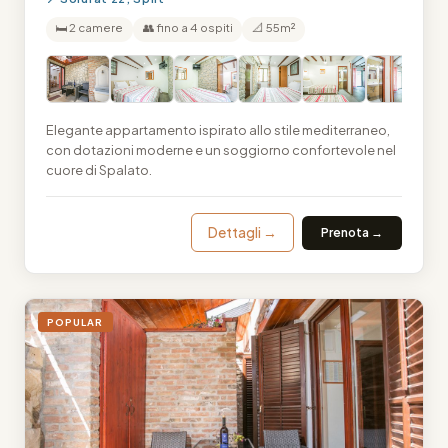
🛏 2 camere
👥 fino a 4 ospiti
📐 55m²
Elegante appartamento ispirato allo stile mediterraneo,
con dotazioni moderne e un soggiorno confortevole nel
cuore di Spalato.
Dettagli →
Prenota →
POPULAR