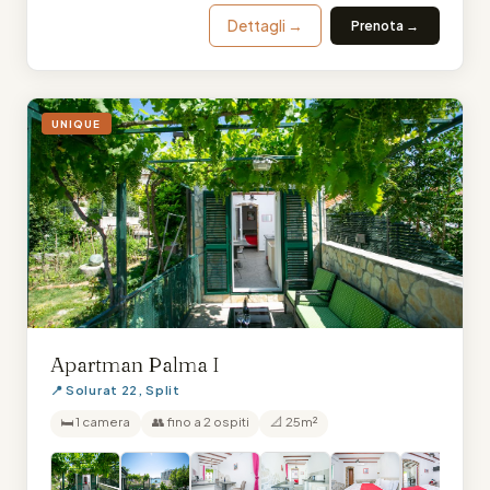
Dettagli →
Prenota →
UNIQUE
Apartman Palma I
📍 Solurat 22, Split
🛏 1 camera
👥 fino a 2 ospiti
📐 25m²