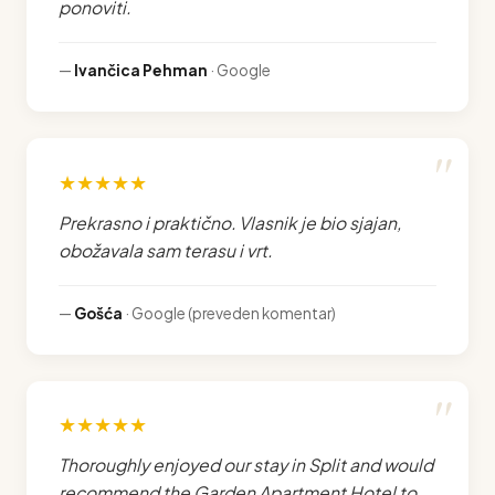
ponoviti.
—
Ivančica Pehman
· Google
★★★★★
Prekrasno i praktično. Vlasnik je bio sjajan,
obožavala sam terasu i vrt.
—
Gošća
· Google (preveden komentar)
★★★★★
Thoroughly enjoyed our stay in Split and would
recommend the Garden Apartment Hotel to