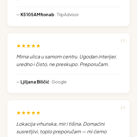
—
K5105AMfionab
· TripAdvisor
★★★★★
Mirna ulica u samom centru. Ugodan interijer,
uredno i čisto, ne preskupo. Preporučam.
—
Ljiljana Biličić
· Google
★★★★★
Lokacija vrhunska, mir i tišina. Domaćini
susretljivi, toplo preporučam — mi ćemo