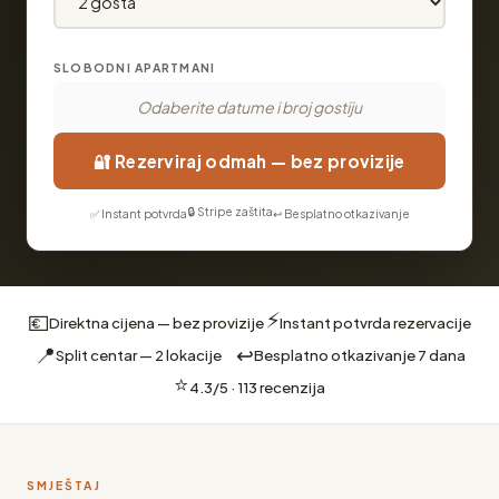
SLOBODNI APARTMANI
Odaberite datume i broj gostiju
🔐 Rezerviraj odmah — bez provizije
🔒 Stripe zaštita
✅ Instant potvrda
↩️ Besplatno otkazivanje
⚡
💶
Direktna cijena — bez provizije
Instant potvrda rezervacije
↩️
📍
Split centar — 2 lokacije
Besplatno otkazivanje 7 dana
⭐
4.3/5 · 113 recenzija
SMJEŠTAJ