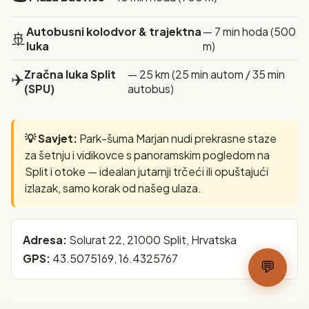
Autobusni kolodvor & trajektna
— 7 min hoda (500
🚢
luka
m)
Zračna luka Split
— 25 km (25 min autom / 35 min
✈️
(SPU)
autobus)
💡 Savjet:
Park-šuma Marjan nudi prekrasne staze
za šetnju i vidikovce s panoramskim pogledom na
Split i otoke — idealan jutarnji trčeći ili opuštajući
izlazak, samo korak od našeg ulaza.
Adresa:
Solurat 22, 21000 Split, Hrvatska
GPS:
43.5075169, 16.4325767
💬