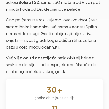
adresi
Solurat 22
, samo 250 metara od Rive i pet
minuta hoda od Dioklecijanove palače.
Ono po čemu se razlikujemo: ovakvo dvorište s
autentičnim kamenim kućicama u centru Splita
nema nitko drugi. Gosti dobiju najbolje iz dva
svijeta — živost gradskog središta i tihu, zelenu
oazu u kojoj mogu odahnuti.
Već
više od tri desetljeća
naša obitelj brine o
svakom detalju — od besprijekorne čistoće do
osobnog dočeka svakog gosta.
30+
godina obiteljske tradicije
11