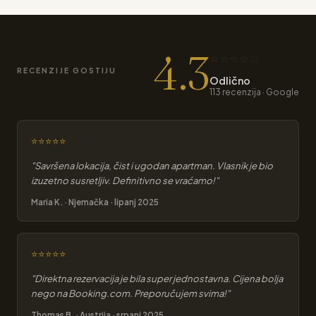
4.3
⭐⭐⭐⭐☆
RECENZIJE GOSTIJU
Odlično
113 recenzija · Google
⭐⭐⭐⭐⭐
"Savršena lokacija, čist i ugodan apartman. Vlasnik je bio
izuzetno susretljiv. Definitivno se vraćamo!"
Maria K. · Njemačka · lipanj 2025
⭐⭐⭐⭐⭐
"Direktna rezervacija je bila super jednostavna. Cijena bolja
nego na Booking.com. Preporučujem svima!"
Thomas B. · Austrija · srpanj 2025