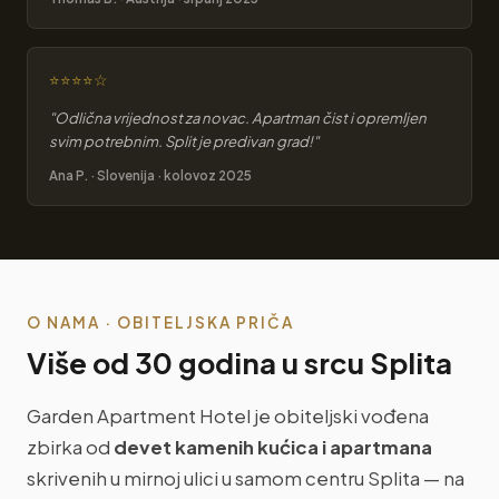
⭐⭐⭐⭐☆
"Odlična vrijednost za novac. Apartman čist i opremljen
svim potrebnim. Split je predivan grad!"
Ana P. · Slovenija · kolovoz 2025
O NAMA · OBITELJSKA PRIČA
Više od 30 godina u srcu Splita
Garden Apartment Hotel je obiteljski vođena
zbirka od
devet kamenih kućica i apartmana
skrivenih u mirnoj ulici u samom centru Splita — na