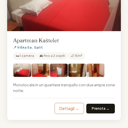
Apartman Kaštelet
📍 Viška 5a, Split
🛏 1 camera
👥 fino a 2 ospiti
📐 15m²
Monolocale in un quartiere tranquillo con due ampie zone
notte.
Dettagli →
Prenota →