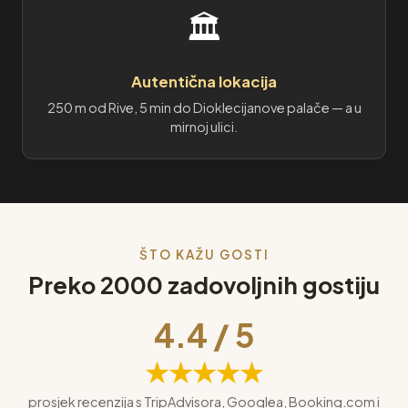
🏛️
Autentična lokacija
250 m od Rive, 5 min do Dioklecijanove palače — a u
mirnoj ulici.
ŠTO KAŽU GOSTI
Preko 2000 zadovoljnih gostiju
4.4 / 5
★★★★★
prosjek recenzija s TripAdvisora, Googlea, Booking.com i