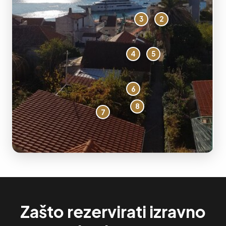
3
2
4
5
6
8
7
Zašto rezervirati izravno