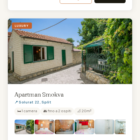
LUXURY
Apartman Smokva
📍 Solurat 22, Split
🛏 1 camera
👥 fino a 2 ospiti
📐 20m²