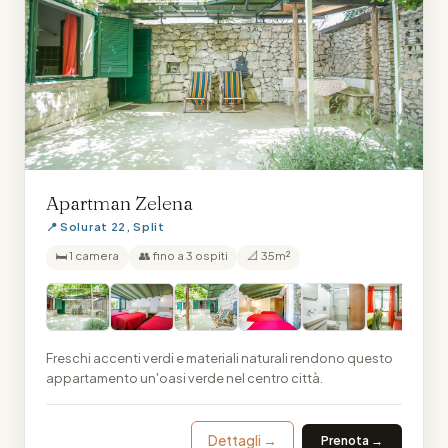
Apartman Zelena
📍 Solurat 22, Split
🛏 1 camera
👥 fino a 3 ospiti
📐 35m²
Freschi accenti verdi e materiali naturali rendono questo
appartamento un'oasi verde nel centro città.
Dettagli →
Prenota →