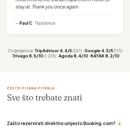
stay at. Thank you once again.
—
Paul C
· TripAdvisor
Ocijenjeni na:
TripAdvisor 4.4/5
(261) ·
Google 4.3/5
(113)
·
Trivago 8.5/10
(1.218) ·
Agoda 8.4/10
·
KAYAK 8.2/10
ČESTO PITANA PITANJA
Sve što trebate znati
+
Zašto rezervirati direktno umjesto Booking.com?
Direktna rezervacija znači nema OTA provizije (15-20%) — vi