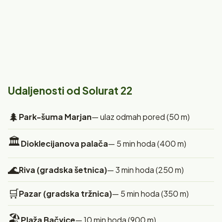
Udaljenosti od Solurat 22
🌲
Park-šuma Marjan
— ulaz odmah pored (50 m)
🏛️
Dioklecijanova palača
— 5 min hoda (400 m)
🌊
Riva (gradska šetnica)
— 3 min hoda (250 m)
🛒
Pazar (gradska tržnica)
— 5 min hoda (350 m)
🏖️
Plaža Bačvice
— 10 min hoda (900 m)