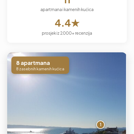
apartmana i kamenih kućica
4.4★
prosjek iz 2000+ recenzija
8 apartmana
8 zasebnih kamenih kućica
1