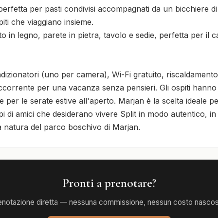
rfetta per pasti condivisi accompagnati da un bicchiere di v
piti che viaggiano insieme.

 in legno, parete in pietra, tavolo e sedie, perfetta per il ca
ionatori (uno per camera), Wi-Fi gratuito, riscaldamento, 
'occorrente per una vacanza senza pensieri. Gli ospiti hann
 per le serate estive all'aperto. Marjan è la scelta ideale p
i di amici che desiderano vivere Split in modo autentico, in t
alla natura del parco boschivo di Marjan.
Pronti a prenotare?
enotazione diretta — nessuna commissione, nessun costo nascos