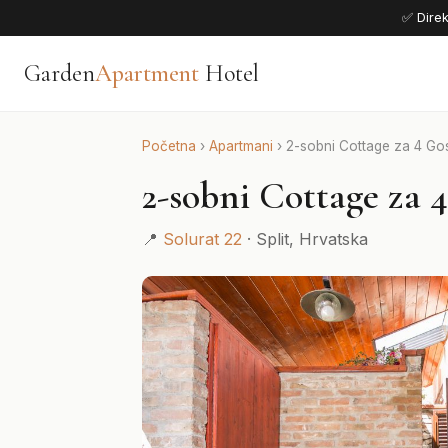
✅ Direk
Garden
Apartment
Hotel
Početna
›
Apartmani
›
2-sobni Cottage za 4 Go
2-sobni Cottage za 
📍
Solurat 22
· Split, Hrvatska