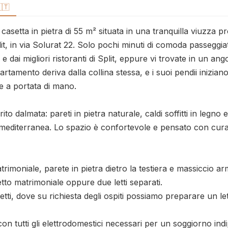
🇹
asetta in pietra di 55 m² situata in una tranquilla viuzza pr
it, in via Solurat 22. Solo pochi minuti di comoda passeggia
e dai migliori ristoranti di Split, eppure vi trovate in un ang
rtamento deriva dalla collina stessa, e i suoi pendii iniziano
 a portata di mano.

 dalmata: pareti in pietra naturale, caldi soffitti in legno e
 mediterranea. Lo spazio è confortevole e pensato con cura 
rimoniale, parete in pietra dietro la testiera e massiccio arm
tto matrimoniale oppure due letti separati.

ti, dove su richiesta degli ospiti possiamo preparare un let
n tutti gli elettrodomestici necessari per un soggiorno indi