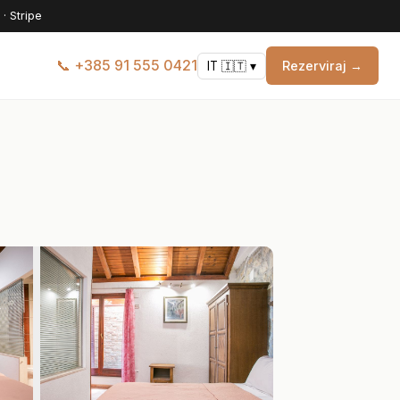
· Stripe
📞 +385 91 555 0421
Rezerviraj →
IT 🇮🇹 ▾