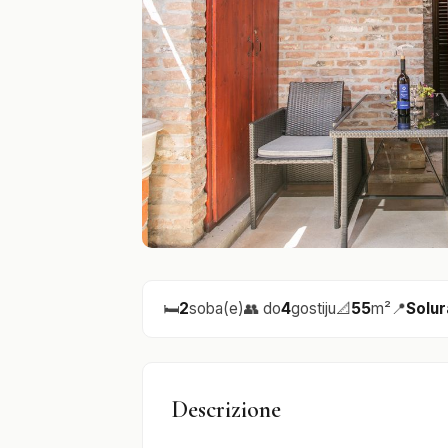
🛏️
2
soba(e)
👥 do
4
gostiju
📐
55
m²
📍
Solur
Descrizione