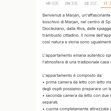
HR 🇭🇷
EN 🇬🇧
DE 🇩🇪
IT 
Benvenuti a Marjan, un'affascinante c
boschivo di Marjan, nel centro di Spl
Diocleziano, dalla Riva, dalle spiagge 
trambusto cittadino. Il nome dell'appa
così natura e storia sono ugualmente
L'appartamento emana autentico spirito
l'atmosfera di una tradizionale casa
L'appartamento è composto da:

• prima camera da letto con letto mat
degli ospiti possiamo preparare un le
• seconda camera da letto con due let
separati.

• cucina completamente attrezzata co