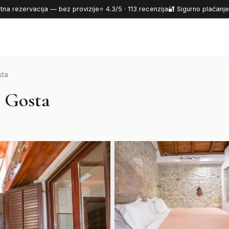
tna rezervacija — bez provizije
⭐ 4.3/5 · 113 recenzija
🔐 Sigurno plaćanje 
sta
4 Gosta