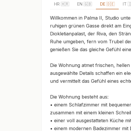
HR 🇭🇷
EN 🇬🇧
DE 🇩🇪
IT 
Willkommen in Palma II, Studio unt
ruhigen grünen Gasse direkt am Ein
Diokletianpalast, der Riva, den Str
Ruhe umgeben, fern vom Trubel der St
genießen Sie das gleiche Gefühl eine
Die Wohnung atmet frischen, hellen
ausgewählte Details schaffen ein el
und vermittelt das Gefühl eines ech
Die Wohnung besteht aus:

• einem Schlafzimmer mit bequemem 
zusammen mit einem kleinen Schreib
• einer voll ausgestatteten Küche mit
• einem modernen Badezimmer mit D