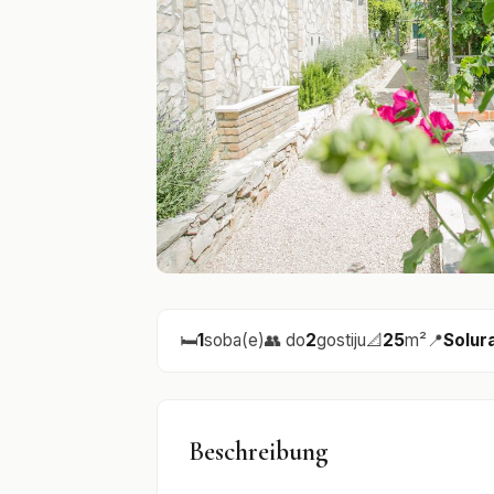
🛏️
1
soba(e)
👥 do
2
gostiju
📐
25
m²
📍
Solur
Beschreibung