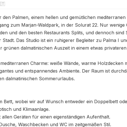
🇹
er den Palmen, einem hellen und gemütlichen mediterranen 
gang zum Marjan-Waldpark, in der Solurat 22. Nur wenige
änden und den besten Restaurants Splits, und dennoch sind
adt. Das Studio ist ein ruhigerer Begleiter zu Palma I und l
r grünen dalmatinischen Auszeit in einem etwas privateren 
 mediterranen Charme: weiße Wände, warme Holzdecken mit 
egantes und entspannendes Ambiente. Der Raum ist durchdach
ten dalmatinischen Sommerurlaubs.

Bett, wobei wir auf Wunsch entweder ein Doppelbett oder 
tisch und Klimaanlage.

 allen Geräten für einen eigenständigen Aufenthalt.

usche, Waschbecken und WC im zeitgemäßen Stil.
