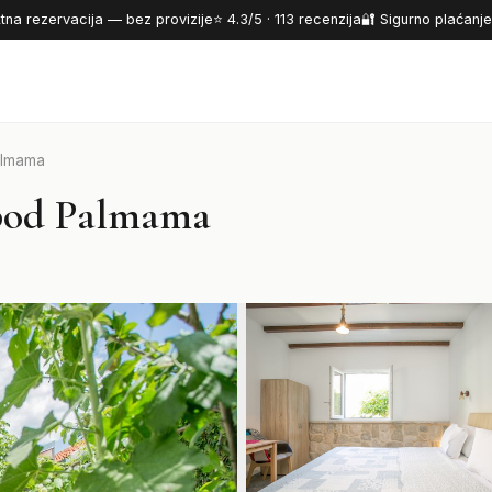
tna rezervacija — bez provizije
⭐ 4.3/5 · 113 recenzija
🔐 Sigurno plaćanje 
almama
 pod Palmama