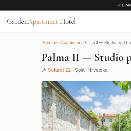
✅ Direk
Garden
Apartment
Hotel
Početna
›
Apartmani
›
Palma II — Studio pod P
Palma II — Studio
📍
Solurat 22
· Split, Hrvatska