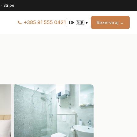
· Stripe
📞 +385 91 555 0421
Rezerviraj →
DE 🇩🇪 ▾