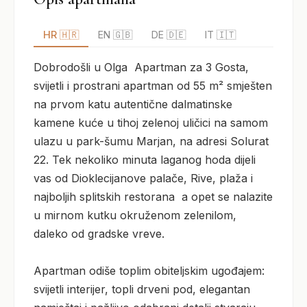
HR 🇭🇷
EN 🇬🇧
DE 🇩🇪
IT 🇮🇹
Dobrodošli u Olga  Apartman za 3 Gosta, 
svijetli i prostrani apartman od 55 m² smješten 
na prvom katu autentične dalmatinske 
kamene kuće u tihoj zelenoj uličici na samom 
ulazu u park-šumu Marjan, na adresi Solurat 
22. Tek nekoliko minuta laganog hoda dijeli 
vas od Dioklecijanove palače, Rive, plaža i 
najboljih splitskih restorana  a opet se nalazite 
u mirnom kutku okruženom zelenilom, 
daleko od gradske vreve.

Apartman odiše toplim obiteljskim ugođajem: 
svijetli interijer, topli drveni pod, elegantan 