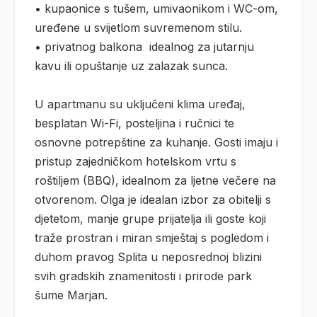
• kupaonice s tušem, umivaonikom i WC-om, 
uređene u svijetlom suvremenom stilu.

• privatnog balkona  idealnog za jutarnju 
kavu ili opuštanje uz zalazak sunca.

U apartmanu su uključeni klima uređaj, 
besplatan Wi-Fi, posteljina i ručnici te 
osnovne potrepštine za kuhanje. Gosti imaju i 
pristup zajedničkom hotelskom vrtu s 
roštiljem (BBQ), idealnom za ljetne večere na 
otvorenom. Olga je idealan izbor za obitelji s 
djetetom, manje grupe prijatelja ili goste koji 
traže prostran i miran smještaj s pogledom i 
duhom pravog Splita u neposrednoj blizini 
svih gradskih znamenitosti i prirode park 
šume Marjan.