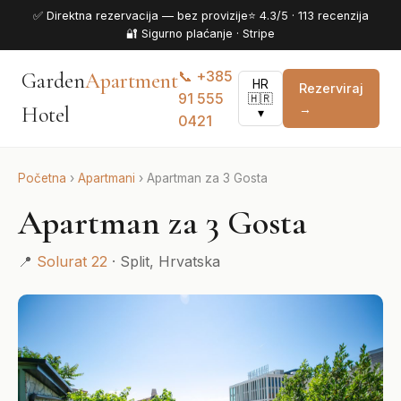
✅ Direktna rezervacija — bez provizije
⭐ 4.3/5 · 113 recenzija
🔐 Sigurno plaćanje · Stripe
📞 +385
Garden
Apartment
HR
Rezerviraj
91 555
🇭🇷
→
Hotel
▾
0421
Početna
›
Apartmani
›
Apartman za 3 Gosta
Apartman za 3 Gosta
📍
Solurat 22
· Split, Hrvatska