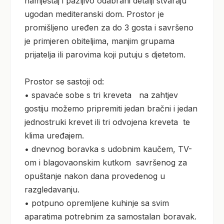
namještaj i pažljivo odabrani detalji stvaraju 
ugodan mediteranski dom. Prostor je 
promišljeno uređen za do 3 gosta i savršeno 
je primjeren obiteljima, manjim grupama 
prijatelja ili parovima koji putuju s djetetom.

Prostor se sastoji od:

• spavaće sobe s tri kreveta   na zahtjev 
gostiju možemo pripremiti jedan bračni i jedan 
jednostruki krevet ili tri odvojena kreveta  te 
klima uređajem.

• dnevnog boravka s udobnim kaučem, TV-
om i blagovaonskim kutkom  savršenog za 
opuštanje nakon dana provedenog u 
razgledavanju.

• potpuno opremljene kuhinje sa svim 
aparatima potrebnim za samostalan boravak.
