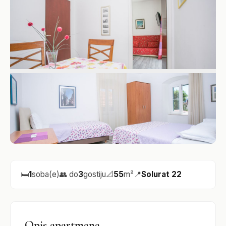
🛏️
1
soba(e)
👥 do
3
gostiju
📐
55
m²
📍
Solurat 22
Opis apartmana