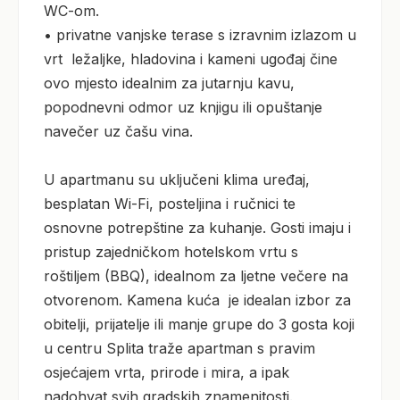
WC-om.

• privatne vanjske terase s izravnim izlazom u 
vrt  ležaljke, hladovina i kameni ugođaj čine 
ovo mjesto idealnim za jutarnju kavu, 
popodnevni odmor uz knjigu ili opuštanje 
navečer uz čašu vina.

U apartmanu su uključeni klima uređaj, 
besplatan Wi-Fi, posteljina i ručnici te 
osnovne potrepštine za kuhanje. Gosti imaju i 
pristup zajedničkom hotelskom vrtu s 
roštiljem (BBQ), idealnom za ljetne večere na 
otvorenom. Kamena kuća  je idealan izbor za 
obitelji, prijatelje ili manje grupe do 3 gosta koji 
u centru Splita traže apartman s pravim 
osjećajem vrta, prirode i mira, a ipak 
nadohvat svih gradskih znamenitosti.