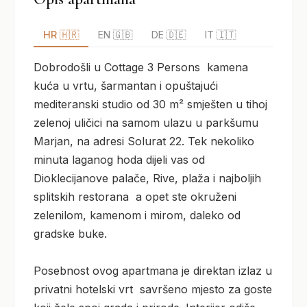
HR 🇭🇷
EN 🇬🇧
DE 🇩🇪
IT 🇮🇹
Dobrodošli u Cottage 3 Persons  kamena 
kuća u vrtu, šarmantan i opuštajući 
mediteranski studio od 30 m² smješten u tihoj 
zelenoj uličici na samom ulazu u parkšumu 
Marjan, na adresi Solurat 22. Tek nekoliko 
minuta laganog hoda dijeli vas od 
Dioklecijanove palače, Rive, plaža i najboljih 
splitskih restorana  a opet ste okruženi 
zelenilom, kamenom i mirom, daleko od 
gradske buke.

Posebnost ovog apartmana je direktan izlaz u 
privatni hotelski vrt  savršeno mjesto za goste 