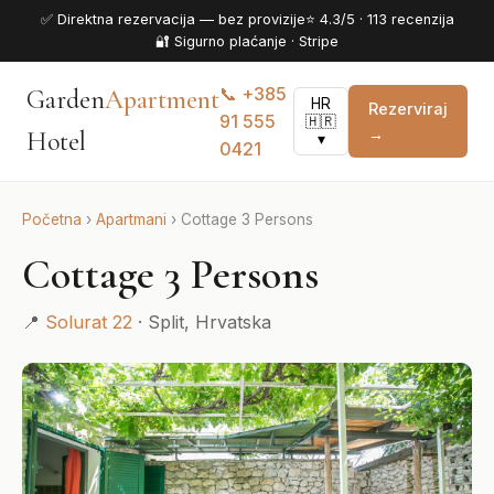
✅ Direktna rezervacija — bez provizije
⭐ 4.3/5 · 113 recenzija
🔐 Sigurno plaćanje · Stripe
📞 +385
Garden
Apartment
HR
Rezerviraj
91 555
🇭🇷
→
Hotel
▾
0421
Početna
›
Apartmani
›
Cottage 3 Persons
Cottage 3 Persons
📍
Solurat 22
· Split, Hrvatska