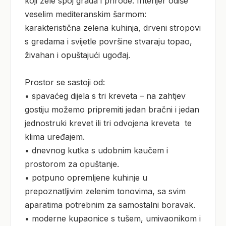
koji žele spoj grada i prirode. Interijer odiše 
veselim mediteranskim šarmom:

karakteristična zelena kuhinja, drveni stropovi 
s gredama i svijetle površine stvaraju topao, 
živahan i opuštajući ugođaj.

Prostor se sastoji od:

• spavaćeg dijela s tri kreveta – na zahtjev 
gostiju možemo pripremiti jedan bračni i jedan 
jednostruki krevet ili tri odvojena kreveta  te 
klima uređajem.

• dnevnog kutka s udobnim kaučem i 
prostorom za opuštanje.

• potpuno opremljene kuhinje u 
prepoznatljivim zelenim tonovima, sa svim 
aparatima potrebnim za samostalni boravak.

• moderne kupaonice s tušem, umivaonikom i 