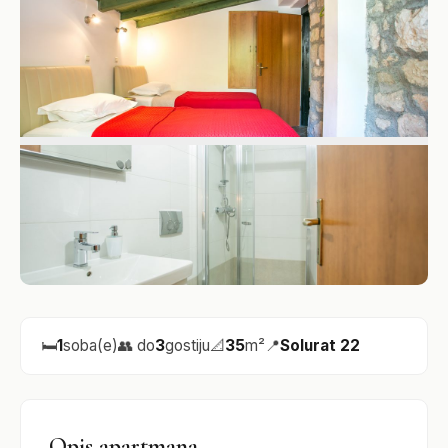
🛏️
1
soba(e)
👥 do
3
gostiju
📐
35
m²
📍
Solurat 22
Opis apartmana