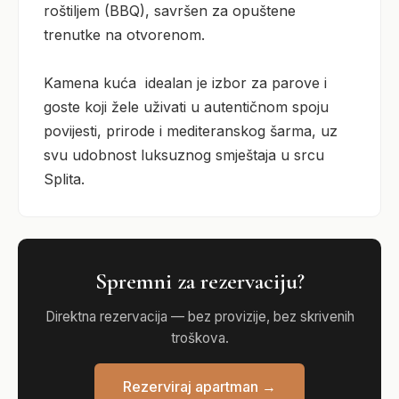
roštiljem (BBQ), savršen za opuštene 
trenutke na otvorenom.

Kamena kuća  idealan je izbor za parove i 
goste koji žele uživati u autentičnom spoju 
povijesti, prirode i mediteranskog šarma, uz 
svu udobnost luksuznog smještaja u srcu 
Splita.
Spremni za rezervaciju?
Direktna rezervacija — bez provizije, bez skrivenih
troškova.
Rezerviraj apartman →