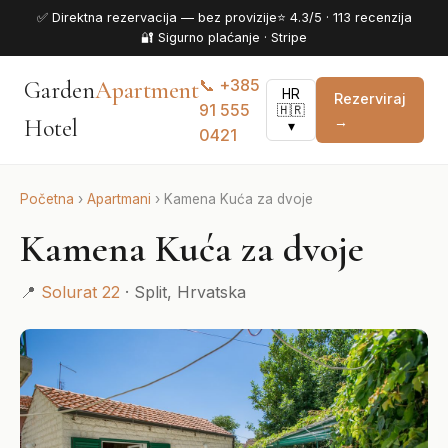
✅ Direktna rezervacija — bez provizije
⭐ 4.3/5 · 113 recenzija
🔐 Sigurno plaćanje · Stripe
📞 +385
Garden
Apartment
HR
Rezerviraj
91 555
🇭🇷
→
Hotel
▾
0421
Početna
›
Apartmani
›
Kamena Kuća za dvoje
Kamena Kuća za dvoje
📍
Solurat 22
· Split, Hrvatska