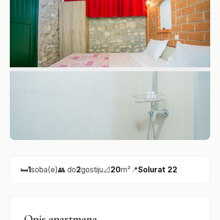
🛏️
1
soba(e)
👥 do
2
gostiju
📐
20
m²
📍
Solurat 22
Opis apartmana