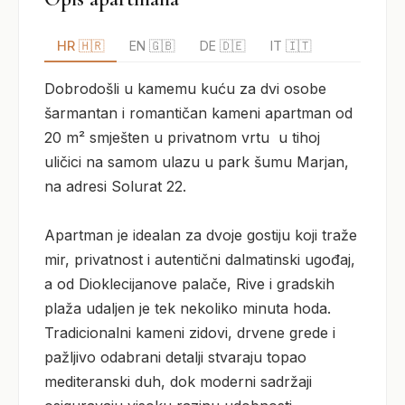
HR 🇭🇷
EN 🇬🇧
DE 🇩🇪
IT 🇮🇹
Dobrodošli u kamemu kuću za dvi osobe   
šarmantan i romantičan kameni apartman od 
20 m² smješten u privatnom vrtu  u tihoj 
uličici na samom ulazu u park šumu Marjan, 
na adresi Solurat 22.

Apartman je idealan za dvoje gostiju koji traže 
mir, privatnost i autentični dalmatinski ugođaj, 
a od Dioklecijanove palače, Rive i gradskih 
plaža udaljen je tek nekoliko minuta hoda. 
Tradicionalni kameni zidovi, drvene grede i 
pažljivo odabrani detalji stvaraju topao 
mediteranski duh, dok moderni sadržaji 