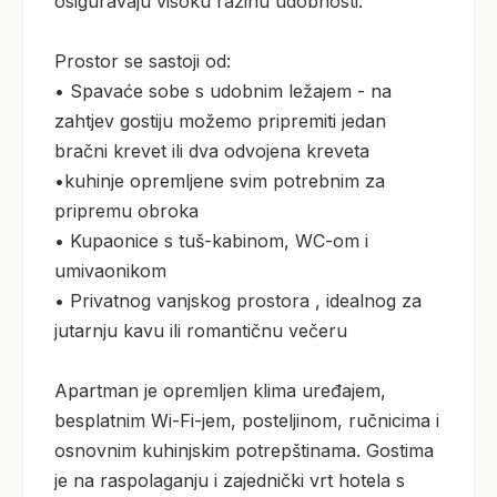
osiguravaju visoku razinu udobnosti.

Prostor se sastoji od:

• Spavaće sobe s udobnim ležajem - na 
zahtjev gostiju možemo pripremiti jedan 
bračni krevet ili dva odvojena kreveta

•kuhinje opremljene svim potrebnim za 
pripremu obroka

• Kupaonice s tuš-kabinom, WC-om i 
umivaonikom

• Privatnog vanjskog prostora , idealnog za 
jutarnju kavu ili romantičnu večeru

Apartman je opremljen klima uređajem, 
besplatnim Wi-Fi-jem, posteljinom, ručnicima i 
osnovnim kuhinjskim potrepštinama. Gostima 
je na raspolaganju i zajednički vrt hotela s 